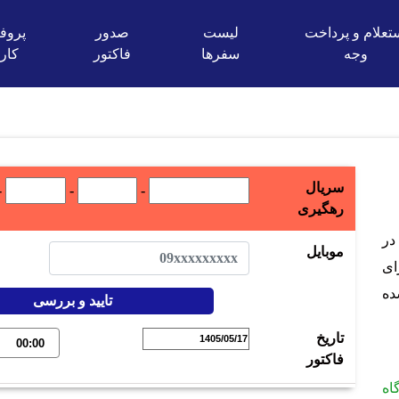
تعلام و پرداخت
لیست
صدور
پروفا
وجه
سفرها
فاکتور
کارب
سریال
-
-
-
رهگیری
در
موبایل
ای
ده
تاریخ
فاکتور
اه