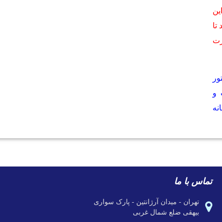
ین
تا
رت
ور
 و
نه
تماس با ما
تهران - میدان آرژانتین - پارک سواری
بیهقی ضلع شمال غربی